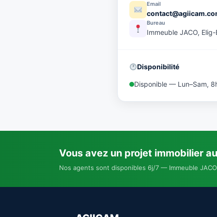
Email
contact@agiicam.c
Bureau
Immeuble JACO, Elig
Disponibilité
Disponible — Lun–Sam, 8
Vous avez un projet immobilier a
Nos agents sont disponibles 6j/7 — Immeuble JACO