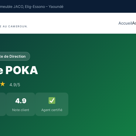
meuble JACO, Elig-Essono – Yaoundé
A
Accueil
IE AU CAMEROUN.
e de Direction
e POKA
★★
4.9/5
4.9
Note client
Agent certifié