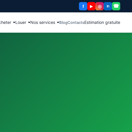
☎
f
◎
▶
in
cheter
Louer
Nos services
Estimation gratuite
Blog
Contacts