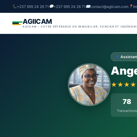
+237 695 24 26 71
+237 695 24 26 71
contact@agiicam.com
Im
AGIICAM
AGIICAM – VOTRE RÉFÉRENCE EN IMMOBILIER, FONCIER ET INGÉNIER
Assistant
Ang
★★★
78
Transactions