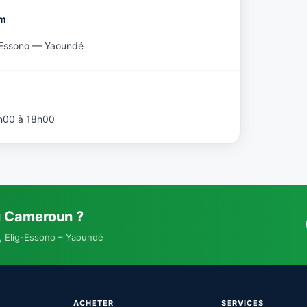
om
-Essono — Yaoundé
h00 à 18h00
u Cameroun ?
, Elig-Essono – Yaoundé
ACHETER
SERVICES