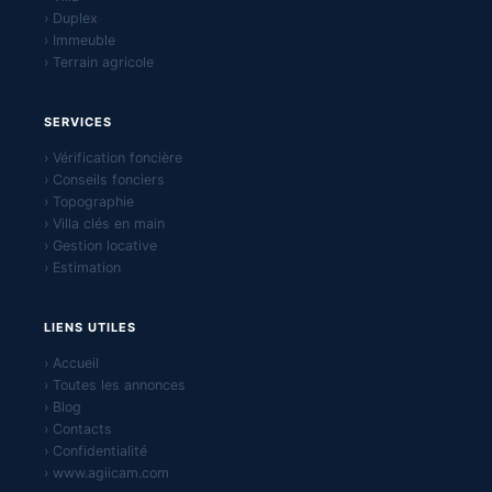
› Duplex
› Immeuble
› Terrain agricole
SERVICES
› Vérification foncière
› Conseils fonciers
› Topographie
› Villa clés en main
› Gestion locative
› Estimation
LIENS UTILES
› Accueil
› Toutes les annonces
› Blog
› Contacts
› Confidentialité
› www.agiicam.com