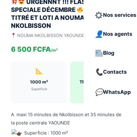
URGENNNT !!! FLASH VENTE
SPECIALE DÉCEMBRE
TERRAIN
Nos services
TITRÉ ET LOTI A NOUMA,
NKOLBISSON
Nos agents
NOUMA NKOLBISSON YAOUNDE
6 500 FCFA
/m²
Blog
Contacts
1000 m²
TF Titre foncier n°
7203/Lekie
Superficie
WhatsApp
Titre Foncier
A maxi 15 minutes de Nkolbisson et 35 minutes de
la poste centrale YAOUNDE
Superficie : 1000 m²