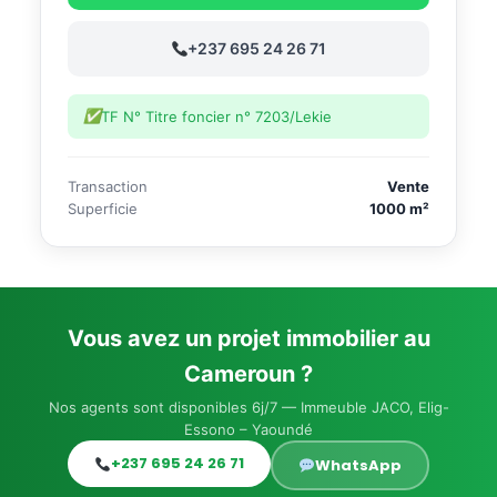
+237 695 24 26 71
TF N° Titre foncier n° 7203/Lekie
Transaction
Vente
Superficie
1000 m²
Vous avez un projet immobilier au
Cameroun ?
Nos agents sont disponibles 6j/7 — Immeuble JACO, Elig-
Essono – Yaoundé
+237 695 24 26 71
WhatsApp