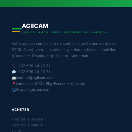
AGIICAM
AGENCE IMMOBILIÈRE & INGÉNIERIE DU CAMEROUN
Votre agence immobilière de confiance au Cameroun depuis
2009. Achat, vente, location et gestion de biens immobiliers
à Yaoundé, Douala, et partout au Cameroun.
+237 695 24 26 71
+237 695 24 26 71
contact@agiicam.com
Immeuble JACO, Elig-Essono – Yaoundé
https://agiicam.com
ACHETER
› Terrain à vendre
› Maison à vendre
› Villa