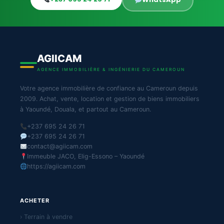
AGIICAM
AGENCE IMMOBILIÈRE & INGÉNIERIE DU CAMEROUN
Votre agence immobilière de confiance au Cameroun depuis
2009. Achat, vente, location et gestion de biens immobiliers
à Yaoundé, Douala, et partout au Cameroun.
+237 695 24 26 71
+237 695 24 26 71
contact@agiicam.com
Immeuble JACO, Elig-Essono – Yaoundé
https://agiicam.com
ACHETER
› Terrain à vendre