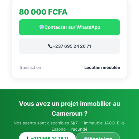
80 000 FCFA
Contacter sur WhatsApp
+237 695 24 26 71
Transaction
Location meublée
Vous avez un projet immobilier au
Cameroun ?
Nos agents sont disponibles 6j/7 — Immeuble JACO, Elig-
Essono – Yaoundé
+237 695 24 26 71
WhatsApp