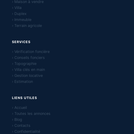
› Maison à vendre
› Villa
› Duplex
› Immeuble
› Terrain agricole
SERVICES
› Vérification foncière
› Conseils fonciers
› Topographie
› Villa clés en main
› Gestion locative
› Estimation
LIENS UTILES
› Accueil
› Toutes les annonces
› Blog
› Contacts
› Confidentialité