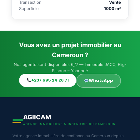
Transaction
Vente
Superficie
1000 m²
Vous avez un projet immobilier au
Cameroun ?
Nos agents sont disponibles 6j/7 — Immeuble JACO, Elig-
Essono – Yaoundé
+237 695 24 26 71
WhatsApp
AGIICAM
AGENCE IMMOBILIÈRE & INGÉNIERIE DU CAMEROUN
Votre agence immobilière de confiance au Cameroun depuis