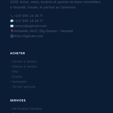
2009. Achat, vente, location et gestion de biens immobiliers
à Yaoundé, Douala, et partout au Cameroun.
+237 695 24 26 71
+237 695 24 26 71
contact@agiicam.com
Immeuble JACO, Elig-Essono – Yaoundé
https://agiicam.com
ACHETER
› Terrain à vendre
› Maison à vendre
› Villa
› Duplex
› Immeuble
› Terrain agricole
SERVICES
› Vérification foncière