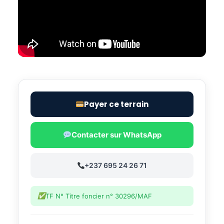
Payer ce terrain
Contacter sur WhatsApp
+237 695 24 26 71
TF N° Titre foncier n° 30296/MAF