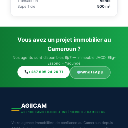
Transaction
Vente
Superficie
500 m²
Vous avez un projet immobilier au
Cameroun ?
Nos agents sont disponibles 6j/7 — Immeuble JACO, Elig-
Essono – Yaoundé
+237 695 24 26 71
WhatsApp
AGIICAM
AGENCE IMMOBILIÈRE & INGÉNIERIE DU CAMEROUN
Votre agence immobilière de confiance au Cameroun depuis