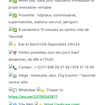
Relief plat, idéal pour habitation immédiate ou
projet immobilier rentable
Proximité : hôpitaux, commissariat,
supermarchés, stations-service, aéroport
À seulement 15 minutes du centre-ville de
Yaoundé
Eau et électricité disponibles 24h/24
Visites possibles tous les jours (sauf
dimanche), de 08h à 17h30
Contact : + (237) 699 39 27 59 / 678 57 16 59
Siège : Immeuble Jaco, Elig Essono – Yaoundé
centre-ville
WhatsApp
Cliquer ici
https://wa.me/23795242671
Site Web
https://agiicam.com/