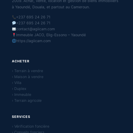
2009. Achat, vente, location et gestion de biens immobiliers
à Yaoundé, Douala, et partout au Cameroun.
+237 695 24 26 71
+237 695 24 26 71
contact@agiicam.com
Immeuble JACO, Elig-Essono – Yaoundé
https://agiicam.com
ACHETER
› Terrain à vendre
› Maison à vendre
› Villa
› Duplex
› Immeuble
› Terrain agricole
SERVICES
› Vérification foncière
› Conseils fonciers