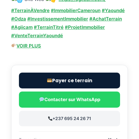
#TerrainÀVendre
#ImmobilierCameroun
#Yaoundé
#Odza
#InvestissementImmobilier
#AchatTerrain
#Agiicam
#TerrainTitré
#ProjetImmobilier
#VenteTerrainYaoundé
VOIR PLUS
Payer ce terrain
Contacter sur WhatsApp
+237 695 24 26 71