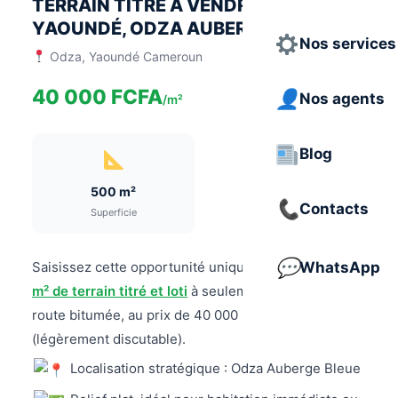
TERRAIN TITRÉ À VENDRE À
YAOUNDÉ, ODZA AUBERGE BLEUE
Nos services
Odza, Yaoundé Cameroun
40 000 FCFA
Nos agents
/m²
Blog
500 m²
Contacts
Superficie
Saisissez cette opportunité unique d’acquérir
WhatsApp
500
m² de terrain titré et loti
à seulement 100 m de la
route bitumée, au prix de 40 000 FCFA/m²
(légèrement discutable).
Localisation stratégique : Odza Auberge Bleue