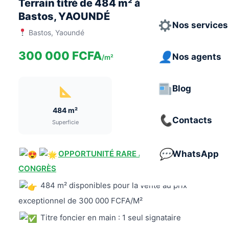
Terrain titré de 484 m² à vendre à
Bastos, YAOUNDÉ
Nos services
Bastos, Yaoundé
300 000 FCFA
Nos agents
/m²
Blog
484 m²
Contacts
Superficie
OPPORTUNITÉ RARE AU PALAIS DES
WhatsApp
CONGRÈS
484 m² disponibles pour la vente au prix
exceptionnel de 300 000 FCFA/M²
Titre foncier en main : 1 seul signataire