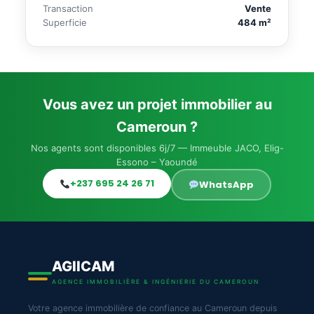
Transaction
Vente
Superficie
484 m²
Vous avez un projet immobilier au
Cameroun ?
Nos agents sont disponibles 6j/7 — Immeuble JACO, Elig-
Essono – Yaoundé
+237 695 24 26 71
WhatsApp
AGIICAM
AGENCE IMMOBILIÈRE & INGÉNIERIE DU CAMEROUN
Votre agence immobilière de confiance au Cameroun depuis