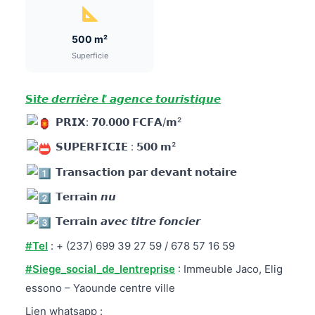
500 m²
Superficie
𝗦𝗶𝙩𝙚 𝙙𝙚𝙧𝙧𝙞𝙚̀𝙧𝙚 𝙡’ 𝙖𝙜𝙚𝙣𝙘𝙚 𝙩𝙤𝙪𝙧𝙞𝙨𝙩𝙞𝙦𝙪𝙚
𝗣𝗥𝗜𝗫: 𝟳𝟬.𝟬𝟬𝟬 𝗙𝗖𝗙𝗔/𝗺²
𝗦𝗨𝗣𝗘𝗥𝗙𝗜𝗖𝗜𝗘 : 𝟱𝟬𝟬 𝗺²
𝗧𝗿𝗮𝗻𝘀𝗮𝗰𝘁𝗶𝗼𝗻 𝗽𝗮𝗿 𝗱𝗲𝘃𝗮𝗻𝘁 𝗻𝗼𝘁𝗮𝗶𝗿𝗲
𝗧𝗲𝗿𝗿𝗮𝗶𝗻 𝙣𝙪
𝗧𝗲𝗿𝗿𝗮𝗶𝗻 𝙖𝙫𝙚𝙘 𝙩𝙞𝙩𝙧𝙚 𝙛𝙤𝙣𝙘𝙞𝙚𝙧
#Tel
: + (237) 699 39 27 59 / 678 57 16 59
#Siege_social_de_lentreprise
: Immeuble Jaco, Elig
essono – Yaounde centre ville
Lien whatsapp :