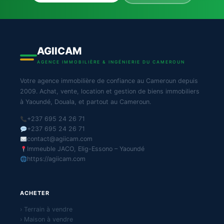
AGIICAM
AGENCE IMMOBILIÈRE & INGÉNIERIE DU CAMEROUN
Votre agence immobilière de confiance au Cameroun depuis
2009. Achat, vente, location et gestion de biens immobiliers
à Yaoundé, Douala, et partout au Cameroun.
+237 695 24 26 71
+237 695 24 26 71
contact@agiicam.com
Immeuble JACO, Elig-Essono – Yaoundé
https://agiicam.com
ACHETER
› Terrain à vendre
› Maison à vendre