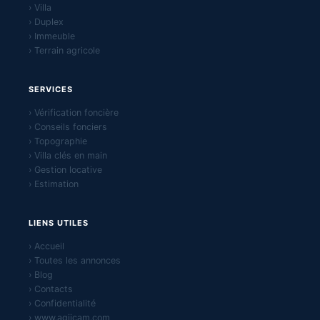
› Villa
› Duplex
› Immeuble
› Terrain agricole
SERVICES
› Vérification foncière
› Conseils fonciers
› Topographie
› Villa clés en main
› Gestion locative
› Estimation
LIENS UTILES
› Accueil
› Toutes les annonces
› Blog
› Contacts
› Confidentialité
› www.agiicam.com