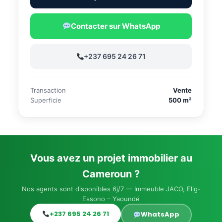
Contacter sur WhatsApp
+237 695 24 26 71
Transaction
Vente
Superficie
500 m²
Vous avez un projet immobilier au
Cameroun ?
Nos agents sont disponibles 6j/7 — Immeuble JACO, Elig-
Essono – Yaoundé
+237 695 24 26 71
WhatsApp