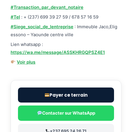
#Transaction_par_devant_notaire
#Tel
: + (237) 699 39 27 59 / 678 57 16 59
#Siege_social_de_lentreprise
: Immeuble Jaco,Elig
essono – Yaounde centre ville
Lien whatsapp :
https://wa.me/message/ASSKHRGQPSZ4E1
Voir plus
Payer ce terrain
Contacter sur WhatsApp
+237 695 24 26 71