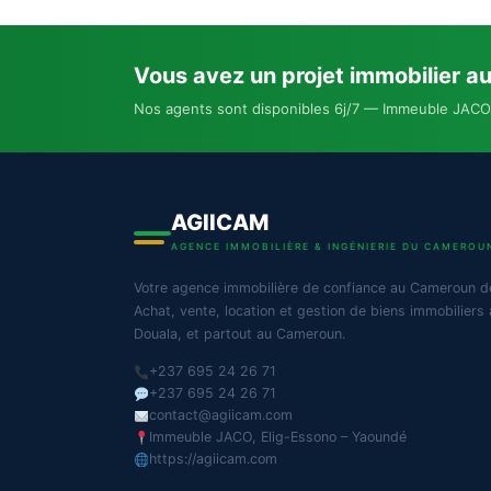
Vous avez un projet immobilier a
Nos agents sont disponibles 6j/7 — Immeuble JACO
AGIICAM
AGENCE IMMOBILIÈRE & INGÉNIERIE DU CAMEROU
Votre agence immobilière de confiance au Cameroun d
Achat, vente, location et gestion de biens immobiliers
Douala, et partout au Cameroun.
+237 695 24 26 71
+237 695 24 26 71
contact@agiicam.com
Immeuble JACO, Elig-Essono – Yaoundé
https://agiicam.com