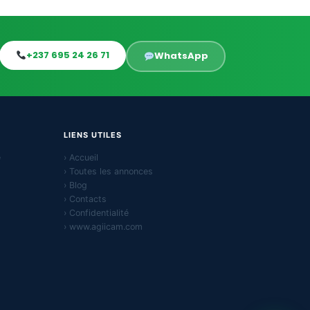
+237 695 24 26 71
WhatsApp
LIENS UTILES
e
› Accueil
› Toutes les annonces
› Blog
› Contacts
› Confidentialité
› www.agiicam.com