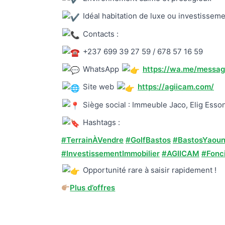
Idéal habitation de luxe ou investissem
Contacts :
+237 699 39 27 59 / 678 57 16 59
WhatsApp
https://wa.me/mess
Site web
https://agiicam.com/
Siège social : Immeuble Jaco, Elig Esso
Hashtags :
#TerrainÀVendre
#GolfBastos
#BastosYaou
#InvestissementImmobilier
#AGIICAM
#Fonc
Opportunité rare à saisir rapidement !
Plus d’offres