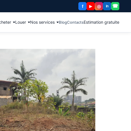
☎
f
◎
▶
in
cheter
Louer
Nos services
Estimation gratuite
Blog
Contacts