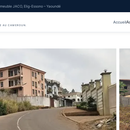
meuble JACO, Elig-Essono – Yaoundé
A
Accueil
IE AU CAMEROUN.