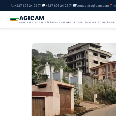
+237 695 24 26 71
+237 695 24 26 71
contact@agiicam.com
Im
AGIICAM
AGIICAM – VOTRE RÉFÉRENCE EN IMMOBILIER, FONCIER ET INGÉNIER