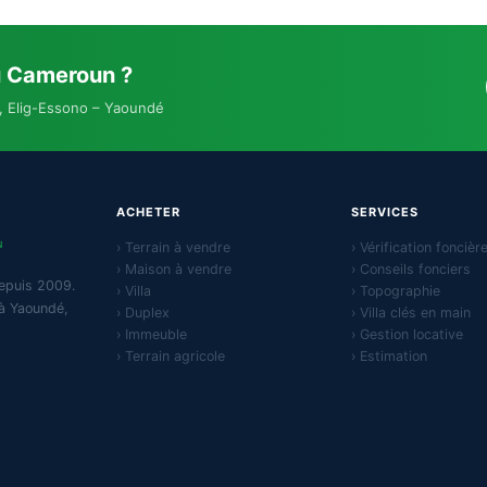
u Cameroun ?
, Elig-Essono – Yaoundé
ACHETER
SERVICES
N
› Terrain à vendre
› Vérification foncièr
› Maison à vendre
› Conseils fonciers
epuis 2009.
› Villa
› Topographie
 à Yaoundé,
› Duplex
› Villa clés en main
› Immeuble
› Gestion locative
› Terrain agricole
› Estimation