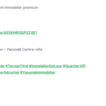
ent immobilier premium
age/ASSKHRGQPSZ4E1
no – Yaoundé Centre-ville
nde
#TerrainTitré
#ImmobilierDeLuxe
#QuartierVIP
ierSécurisé
#YaoundeImmobilier