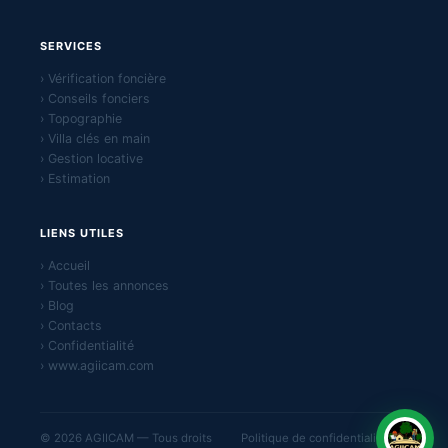
SERVICES
› Vérification foncière
› Conseils fonciers
› Topographie
› Villa clés en main
› Gestion locative
› Estimation
LIENS UTILES
› Accueil
› Toutes les annonces
› Blog
› Contacts
› Confidentialité
› www.agiicam.com
© 2026 AGIICAM — Tous droits
Politique de confidentialité ·