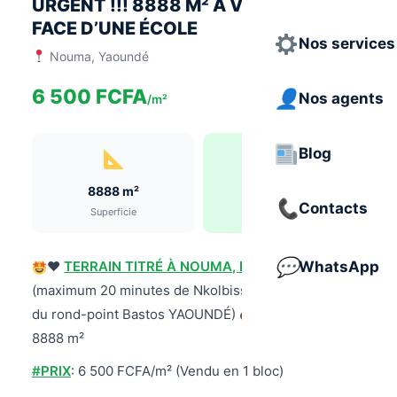
URGENT !!! 8888 M² À VENDRE EN
FACE D’UNE ÉCOLE
Nos services
Nouma, Yaoundé
6 500 FCFA
Nos agents
/m²
Blog
8888 m²
TF 7296/L
Contacts
Superficie
Titre Foncier
♥️
TERRAIN TITRÉ À NOUMA, NKOLBISSON
WhatsApp
(maximum 20 minutes de Nkolbisson et 25 minutes
du rond-point Bastos YAOUNDÉ)
Superficie :
8888 m²
#PRIX
: 6 500 FCFA/m² (Vendu en 1 bloc)