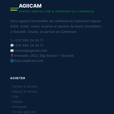
AGIICAM
AGENCE IMMOBILIÈRE & INGÉNIERIE DU CAMEROUN
Votre agence immobilière de confiance au Cameroun depuis
2009. Achat, vente, location et gestion de biens immobiliers
à Yaoundé, Douala, et partout au Cameroun.
+237 695 24 26 71
+237 695 24 26 71
contact@agiicam.com
Immeuble JACO, Elig-Essono – Yaoundé
https://agiicam.com
ACHETER
› Terrain à vendre
› Maison à vendre
› Villa
› Duplex
› Immeuble
› Terrain agricole