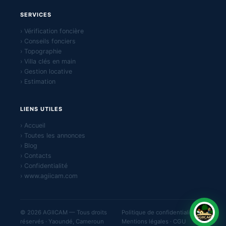
SERVICES
› Vérification foncière
› Conseils fonciers
› Topographie
› Villa clés en main
› Gestion locative
› Estimation
LIENS UTILES
› Accueil
› Toutes les annonces
› Blog
› Contacts
› Confidentialité
› www.agiicam.com
© 2026 AGIICAM — Tous droits
Politique de confidentialité ·
réservés · Yaoundé, Cameroun
Mentions légales · CGU