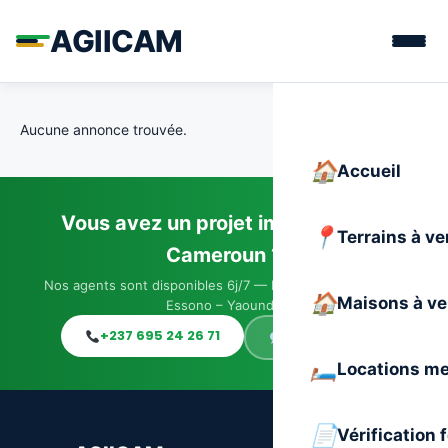
AGIICAM
Aucune annonce trouvée.
Accueil
Vous avez un projet immobilier au
Terrains à v
Cameroun ?
Nos agents sont disponibles 6j/7 — Immeuble JACO, Elig-
Maisons à v
Essono – Yaoundé
+237 695 24 26 71
WhatsApp
Locations m
Vérification 