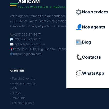
AGIICAM
AGENCE IMMOBILIÈRE & INGÉNIERIE DU CAMEROUN
Nos services
Votre agence immobilière de confiance au Cameroun depuis
2009. Achat, vente, location et gestion de biens immobiliers
à Yaoundé, Douala, et partout au Cameroun.
Nos agents
+237 695 24 26 71
+237 695 24 26 71
Blog
contact@agiicam.com
Immeuble JACO, Elig-Essono – Yaoundé
https://agiicam.com
Contacts
ACHETER
WhatsApp
› Terrain à vendre
› Maison à vendre
› Villa
› Duplex
› Immeuble
› Terrain agricole