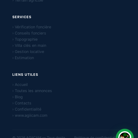
› Terrain agricole
SERVICES
› Vérification foncière
› Conseils fonciers
› Topographie
› Villa clés en main
› Gestion locative
› Estimation
LIENS UTILES
› Accueil
› Toutes les annonces
› Blog
› Contacts
› Confidentialité
› www.agiicam.com
© 2026 AGIICAM — Tous droits
Politique de confidentialité ·