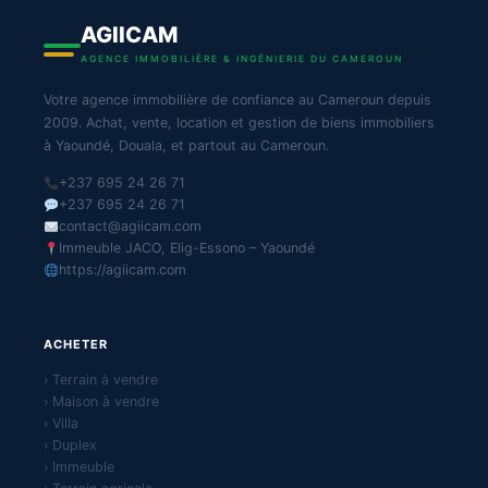
AGIICAM
AGENCE IMMOBILIÈRE & INGÉNIERIE DU CAMEROUN
Votre agence immobilière de confiance au Cameroun depuis
2009. Achat, vente, location et gestion de biens immobiliers
à Yaoundé, Douala, et partout au Cameroun.
+237 695 24 26 71
+237 695 24 26 71
contact@agiicam.com
Immeuble JACO, Elig-Essono – Yaoundé
https://agiicam.com
ACHETER
› Terrain à vendre
› Maison à vendre
› Villa
› Duplex
› Immeuble