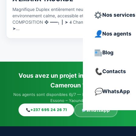
Magnifique Duplex entièrement neuf, situé dans un
Nos services
environnement calme, accessible et sécurisé. ╭━━━ ❖
COMPOSITION ❖ ━━━╮ ┃ ➤ 𝟒 Chambres spacieuses ┃
➤…
Nos agents
Blog
Contacts
Vous avez un projet immobilier au
Cameroun ?
WhatsApp
Nos agents sont disponibles 6j/7 — Immeuble JACO, Elig-
Essono – Yaoundé
+237 695 24 26 71
WhatsApp