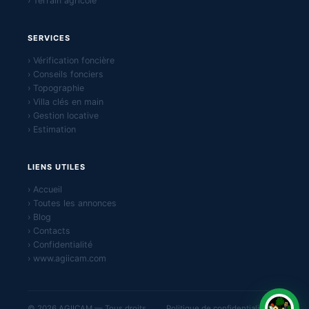
› Terrain agricole
SERVICES
› Vérification foncière
› Conseils fonciers
› Topographie
› Villa clés en main
› Gestion locative
› Estimation
LIENS UTILES
› Accueil
› Toutes les annonces
› Blog
› Contacts
› Confidentialité
› www.agiicam.com
© 2026 AGIICAM — Tous droits
Politique de confidentialité ·