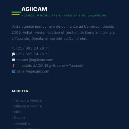
AGIICAM
AGENCE IMMOBILIÈRE & INGÉNIERIE DU CAMEROUN
Votre agence immobilière de confiance au Cameroun depuis
2009. Achat, vente, location et gestion de biens immobiliers
à Yaoundé, Douala, et partout au Cameroun.
+237 695 24 26 71
+237 695 24 26 71
contact@agiicam.com
Immeuble JACO, Elig-Essono – Yaoundé
https://agiicam.com
ACHETER
› Terrain à vendre
› Maison à vendre
› Villa
› Duplex
› Immeuble