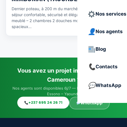
Dernier poteau, à 200 m du marché Offrez-vous un
Nos services
séjour confortable, sécurisé et élégant Appartement
meublé – 2 chambres 2 douches modernes Salon
spacieux…
Nos agents
Blog
Contacts
Vous avez un projet immobilier au
Cameroun ?
WhatsApp
Nos agents sont disponibles 6j/7 — Immeuble JACO, Elig-
Essono – Yaoundé
+237 695 24 26 71
WhatsApp