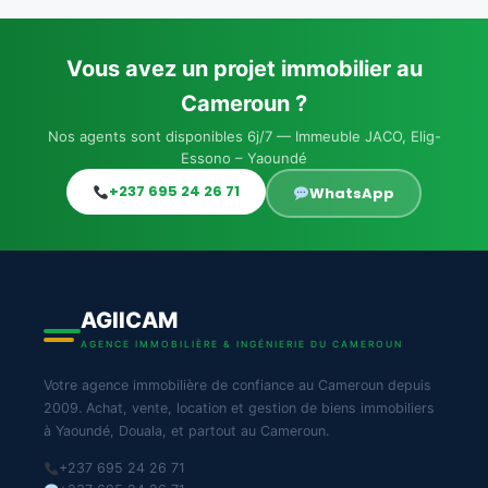
Vous avez un projet immobilier au
Cameroun ?
Nos agents sont disponibles 6j/7 — Immeuble JACO, Elig-
Essono – Yaoundé
+237 695 24 26 71
WhatsApp
AGIICAM
AGENCE IMMOBILIÈRE & INGÉNIERIE DU CAMEROUN
Votre agence immobilière de confiance au Cameroun depuis
2009. Achat, vente, location et gestion de biens immobiliers
à Yaoundé, Douala, et partout au Cameroun.
+237 695 24 26 71