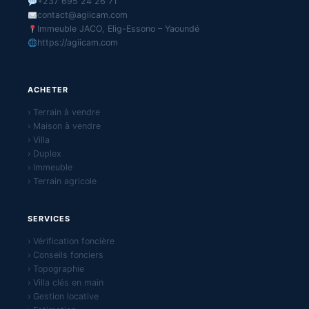
+237 695 24 26 71
contact@agiicam.com
Immeuble JACO, Elig-Essono – Yaoundé
https://agiicam.com
ACHETER
› Terrain à vendre
› Maison à vendre
› Villa
› Duplex
› Immeuble
› Terrain agricole
SERVICES
› Vérification foncière
› Conseils fonciers
› Topographie
› Villa clés en main
› Gestion locative