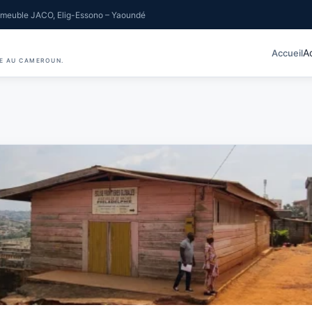
meuble JACO, Elig-Essono – Yaoundé
A
Accueil
IE AU CAMEROUN.