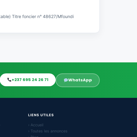
able) Titre foncier n° 48627/Mfoundi
+237 695 24 26 71
WhatsApp
LIENS UTILES
e
› Accueil
› Toutes les annonces