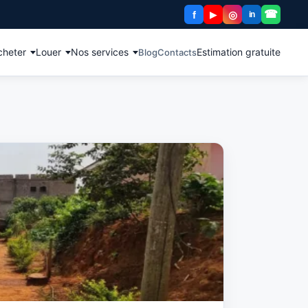
☎
f
◎
▶
in
cheter
Louer
Nos services
Estimation gratuite
Blog
Contacts