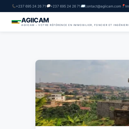
+237 695 24 26 71
+237 695 24 26 71
contact@agiicam.com
Im
AGIICAM
AGIICAM – VOTRE RÉFÉRENCE EN IMMOBILIER, FONCIER ET INGÉNIER