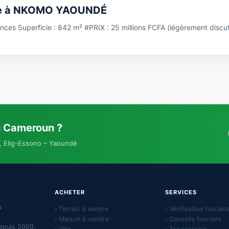
ndre à NKOMO YAOUNDÉ
ces Superficie : 842 m² #PRIX : 25 millions FCFA (légèrement discut
u Cameroun ?
, Elig-Essono – Yaoundé
ACHETER
SERVICES
N
› Terrain à vendre
› Vérification foncièr
› Maison à vendre
› Conseils fonciers
epuis 2009.