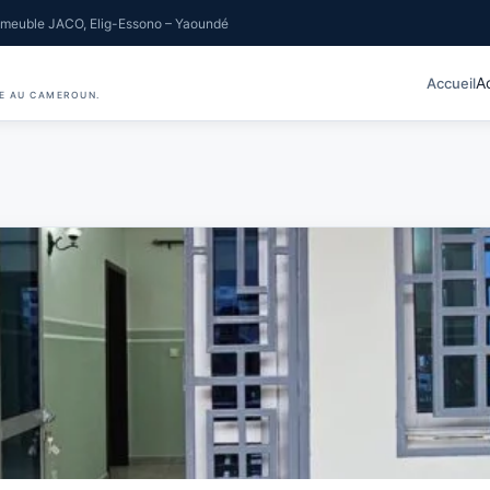
meuble JACO, Elig-Essono – Yaoundé
A
Accueil
IE AU CAMEROUN.