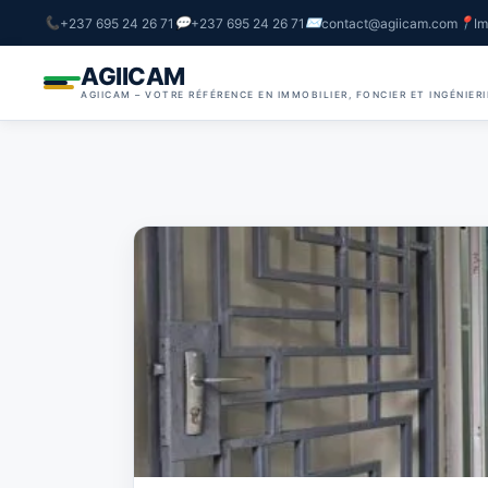
+237 695 24 26 71
+237 695 24 26 71
contact@agiicam.com
Im
AGIICAM
AGIICAM – VOTRE RÉFÉRENCE EN IMMOBILIER, FONCIER ET INGÉNIER