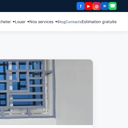
☎
f
◎
▶
in
cheter
Louer
Nos services
Estimation gratuite
Blog
Contacts