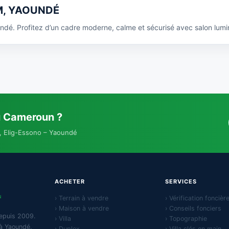
M, YAOUNDÉ
ndé. Profitez d’un cadre moderne, calme et sécurisé avec salon lum
u Cameroun ?
, Elig-Essono – Yaoundé
ACHETER
SERVICES
N
› Terrain à vendre
› Vérification foncièr
› Maison à vendre
› Conseils fonciers
epuis 2009.
› Villa
› Topographie
 à Yaoundé,
› Duplex
› Villa clés en main