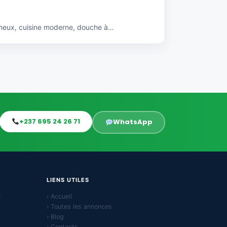
ineux, cuisine moderne, douche à…
+237 695 24 26 71
WhatsApp
LIENS UTILES
e
› Accueil
› Toutes les annonces
› Blog
› Contacts