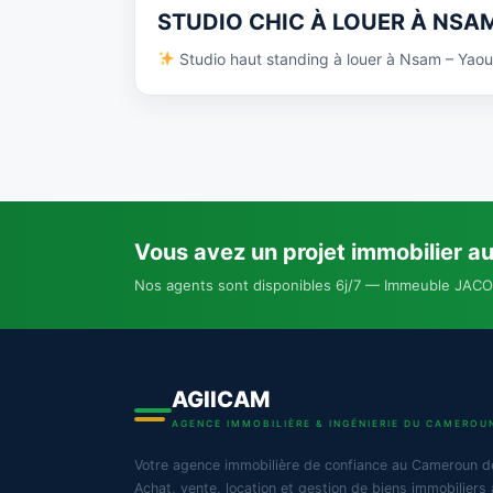
STUDIO CHIC À LOUER À NSA
Studio haut standing à louer à Nsam – Yaou
Vous avez un projet immobilier a
Nos agents sont disponibles 6j/7 — Immeuble JACO
AGIICAM
AGENCE IMMOBILIÈRE & INGÉNIERIE DU CAMEROU
Votre agence immobilière de confiance au Cameroun d
Achat, vente, location et gestion de biens immobiliers