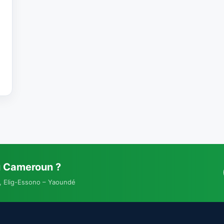
g
u Cameroun ?
, Elig-Essono – Yaoundé