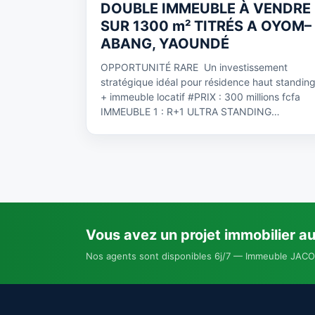
DOUBLE IMMEUBLE À VENDRE
SUR 1300 m² TITRÉS A OYOM–
ABANG, YAOUNDÉ
OPPORTUNITÉ RARE Un investissement
stratégique idéal pour résidence haut standin
+ immeuble locatif #PRIX : 300 millions fcfa
IMMEUBLE 1 : R+1 ULTRA STANDING…
Vous avez un projet immobilier a
Nos agents sont disponibles 6j/7 — Immeuble JACO