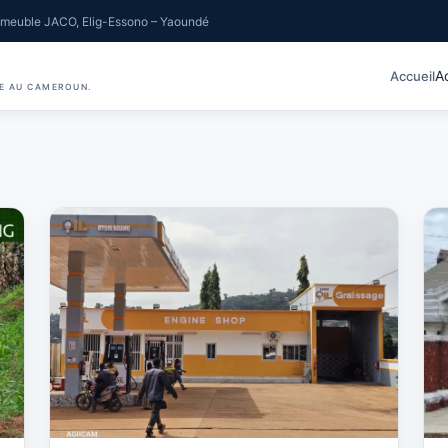
meuble JACO, Elig-Essono – Yaoundé
A
Accueil
IE AU CAMEROUN.