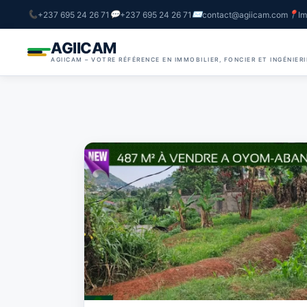
+237 695 24 26 71
+237 695 24 26 71
contact@agiicam.com
Im
AGIICAM
AGIICAM – VOTRE RÉFÉRENCE EN IMMOBILIER, FONCIER ET INGÉNIER