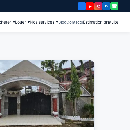
☎
f
◎
▶
in
cheter
Louer
Nos services
Estimation gratuite
Blog
Contacts