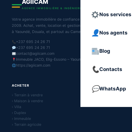
AGIICAM
AGENCE IMMOBILIÈRE & INGÉNIERIE DU CAMEROUN
Nos services
Votre agence immobilière de confiance au Cameroun depuis
2009. Achat, vente, location et gestion de biens immobiliers
à Yaoundé, Douala, et partout au Cameroun.
Nos agents
+237 695 24 26 71
+237 695 24 26 71
Blog
contact@agiicam.com
Immeuble JACO, Elig-Essono – Yaoundé
https://agiicam.com
Contacts
ACHETER
WhatsApp
› Terrain à vendre
› Maison à vendre
› Villa
› Duplex
› Immeuble
› Terrain agricole