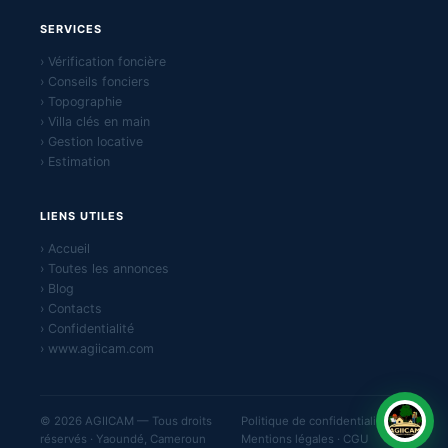
SERVICES
› Vérification foncière
› Conseils fonciers
› Topographie
› Villa clés en main
› Gestion locative
› Estimation
LIENS UTILES
› Accueil
› Toutes les annonces
› Blog
› Contacts
› Confidentialité
› www.agiicam.com
© 2026 AGIICAM — Tous droits
Politique de confidentialité ·
réservés · Yaoundé, Cameroun
Mentions légales · CGU