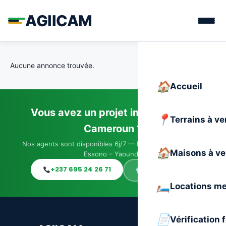
AGIICAM
Aucune annonce trouvée.
Accueil
Vous avez un projet immobilier au
Terrains à v
Cameroun ?
Nos agents sont disponibles 6j/7 — Immeuble JACO, Elig-
Maisons à v
Essono – Yaoundé
+237 695 24 26 71
WhatsApp
Locations m
Vérification 