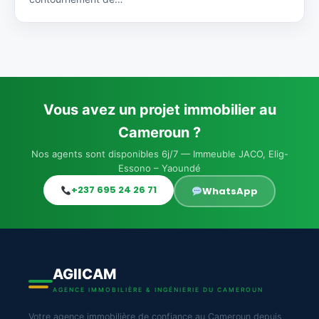
Vous avez un projet immobilier au
Cameroun ?
Nos agents sont disponibles 6j/7 — Immeuble JACO, Elig-
Essono – Yaoundé
+237 695 24 26 71
WhatsApp
AGIICAM
AGENCE IMMOBILIÈRE & INGÉNIERIE DU CAMEROUN
Votre agence immobilière de confiance au Cameroun depuis