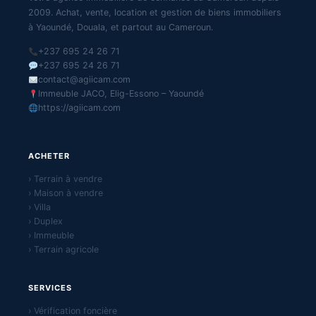
2009. Achat, vente, location et gestion de biens immobiliers
à Yaoundé, Douala, et partout au Cameroun.
+237 695 24 26 71
+237 695 24 26 71
contact@agiicam.com
Immeuble JACO, Elig-Essono – Yaoundé
https://agiicam.com
ACHETER
› Terrain à vendre
› Maison à vendre
› Villa
› Duplex
› Immeuble
› Terrain agricole
SERVICES
› Vérification foncière