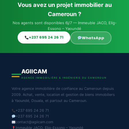
Vous avez un projet immobilier au
Cameroun ?
Nos agents sont disponibles 6j/7 — Immeuble JACO, Elig-
Essono – Yaoundé
+237 695 24 26 71
WhatsApp
AGIICAM
AGENCE IMMOBILIÈRE & INGÉNIERIE DU CAMEROUN
Votre agence immobilière de confiance au Cameroun depuis
2009. Achat, vente, location et gestion de biens immobiliers
à Yaoundé, Douala, et partout au Cameroun.
+237 695 24 26 71
+237 695 24 26 71
contact@agiicam.com
Immeuble JACO, Elig-Essono – Yaoundé