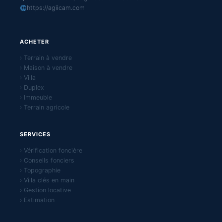
https://agiicam.com
ACHETER
› Terrain à vendre
› Maison à vendre
› Villa
› Duplex
› Immeuble
› Terrain agricole
SERVICES
› Vérification foncière
› Conseils fonciers
› Topographie
› Villa clés en main
› Gestion locative
› Estimation