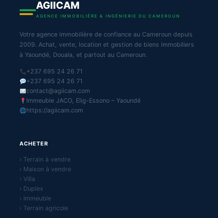
AGIICAM
AGENCE IMMOBILIÈRE & INGÉNIERIE DU CAMEROUN
Votre agence immobilière de confiance au Cameroun depuis
2009. Achat, vente, location et gestion de biens immobiliers
à Yaoundé, Douala, et partout au Cameroun.
+237 695 24 26 71
+237 695 24 26 71
contact@agiicam.com
Immeuble JACO, Elig-Essono – Yaoundé
https://agiicam.com
ACHETER
› Terrain à vendre
› Maison à vendre
› Villa
› Duplex
› Immeuble
› Terrain agricole