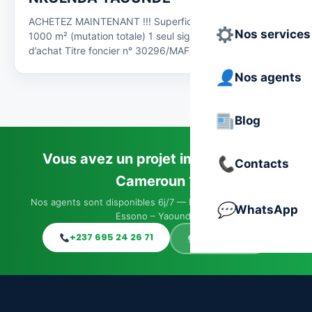
ACHETEZ MAINTENANT !!! Superficie totale du terrain :
Nos services
1000 m² (mutation totale) 1 seul signataire en cas
d’achat Titre foncier n° 30296/MAF #PRIX :…
Nos agents
Blog
Vous avez un projet immobilier au
Contacts
Cameroun ?
Nos agents sont disponibles 6j/7 — Immeuble JACO, Elig-
WhatsApp
Essono – Yaoundé
+237 695 24 26 71
WhatsApp