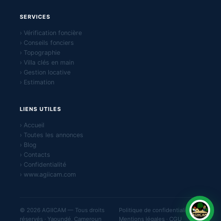
SERVICES
› Vérification foncière
› Conseils fonciers
› Topographie
› Villa clés en main
› Gestion locative
› Estimation
LIENS UTILES
› Accueil
› Toutes les annonces
› Blog
› Contacts
› Confidentialité
› www.agiicam.com
© 2026 AGIICAM — Tous droits
Politique de confidentialité ·
réservés · Yaoundé, Cameroun
Mentions légales · CGU